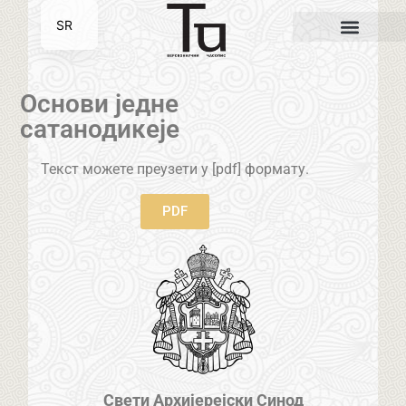
SR
EN
Основи једне
сатанодикеје
Текст можете преузети у [pdf] формату.
PDF
Свети Архијерејски Синод