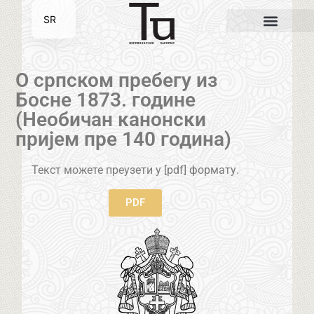
SR
EN
О српском пребегу из
Босне 1873. године
(Необичан канонски
пријем пре 140 година)
Текст можете преузети у [pdf] формату.
PDF