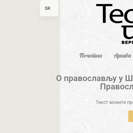
SR
EN
Почетна
Архива
О православљу у Ш
Правосл
Текст можете пре