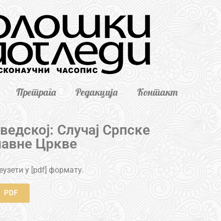
Претрага
Редакција
Контакт
ведској: Случај Српске
авне Цркве
узети у [pdf] формату.
PDF