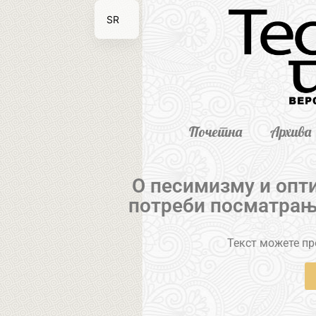
SR
EN
Почетна
Архива
О песимизму и опт
потреби посматрањ
Текст можете пре