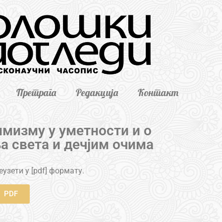
Претрага
Редакција
Контакт
имизму у уметности и о
а света и дечјим очима
узети у [pdf] формату.
PDF