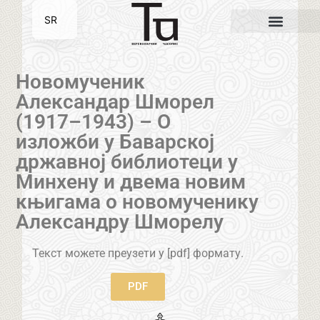
SR
EN
Новомученик
Александар Шморел
(1917–1943) – О
изложби у Баварској
државној библиотеци у
Минхену и двема новим
књигама о новомученику
Александру Шморелу
Текст можете преузети у [pdf] формату.
PDF