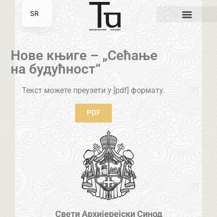
SR
EN
Нове књиге – „Сећање
на будућност“
Текст можете преузети у [pdf] формату.
PDF
Свети Архијерејски Синод