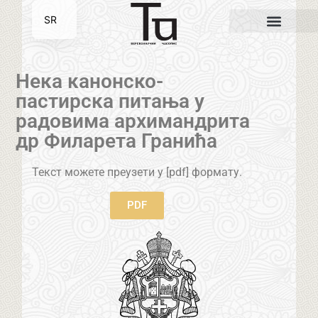
SR
EN
Нека канонско-
пастирска питања у
радовима архимандрита
др Филарета Гранића
Текст можете преузети у [pdf] формату.
PDF