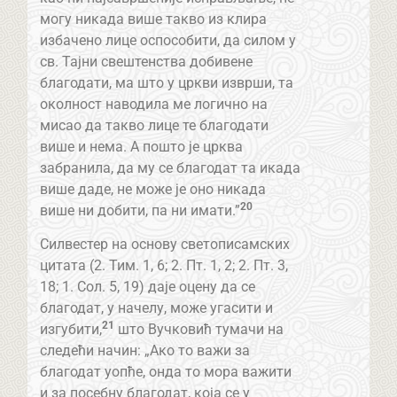
могу никада више такво из клира
избачено лице оспособити, да силом у
св. Тајни свештенства добивене
благодати, ма што у цркви изврши, та
околност наводила ме логично на
мисао да такво лице те благодати
више и нема. А пошто је црква
забранила, да му се благодат та икада
више даде, не може је оно никада
20
више ни добити, па ни имати.”
Силвестер на основу светописамских
цитата (2. Тим. 1, 6; 2. Пт. 1, 2; 2. Пт. 3,
18; 1. Сол. 5, 19) даје оцену да се
благодат, у начелу, може угасити и
21
изгубити,
што Вучковић тумачи на
следећи начин: „Ако то важи за
благодат уопће, онда то мора важити
и за посебну благодат, која се у