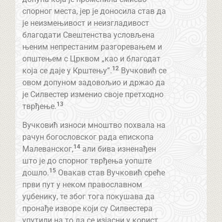
спорног места, јер је доносила став да
је неизмењивост и неизгладивост
благодати Свештенства условљена
њеним непрестаним разгоревањем и
општењем с Црквом „као и благодат
12
која се даје у Крштењу”.
Вучковић се
овом допуном задовољио и држао да
је Силвестер изменио своје претходно
13
тврђење.
Вучковић износи мноштво похвала на
рачун богословског рада епископа
14
Малеванског,
али бива изненађен
што је до спорног тврђења уопште
15
дошло.
Овакав став Вучковић среће
први пут у неком православном
уџбенику, те због тога покушава да
пронађе изворе који су Силвестера
упутили на то да се изјасни у корист