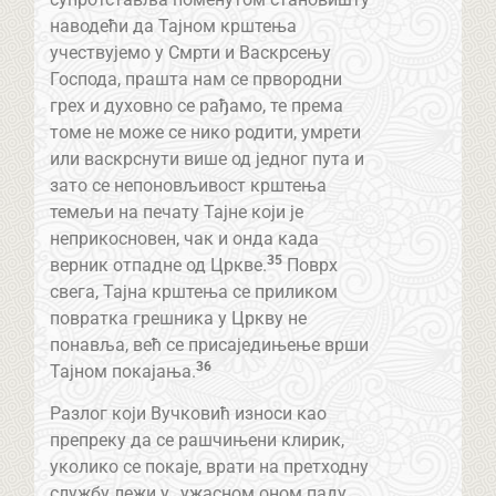
наводећи да Тајном крштења
учествујемо у Смрти и Васкрсењу
Господа, прашта нам се првородни
грех и духовно се рађамо, те према
томе не може се нико родити, умрети
или васкрснути више од једног пута и
зато се непоновљивост крштења
темељи на печату Тајне који је
неприкосновен, чак и онда када
35
верник отпадне од Цркве.
Поврх
свега, Тајна крштења се приликом
повратка грешника у Цркву не
понавља, већ се присаједињење врши
36
Тајном покајања.
Разлог који Вучковић износи као
препреку да се рашчињени клирик,
уколико се покаје, врати на претходну
службу лежи у „ужасном оном паду,