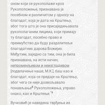
оном који се рукополаже кроз
Рукоположење, признавана је
посебном и различитом у односу на
благодат, која је дата на Крштењу,
због тога што је она присаједињавала
рукополаганим лицима, који примају
ту благодат, посебно право и
преимућство да буду разделитељи
благодатних дарова Божијих.
Међутим, заједно са тим, она је била
признавана, на исти начин,
непроменљивом и неизгладивом
[подвлачење наше, М.К.], баш као и
благодат, која се предаје на Крштењу,
због чега се није дозвољавало
8
понављање
Рукоположења, управо
”9
онако, као и Крштење.
Вучковић је наведена тврђења из