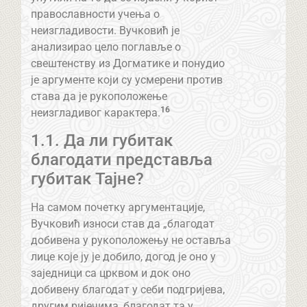
православности учења о
неизгладивости. Вучковић је
анализирао цело поглавље о
свештенству из Догматике и понудио
је аргументе који су усмерени против
става да је рукоположење
16
неизгладивог карактера.
1.1. Да ли губитак
благодати представља
губитак Тајне?
На самом почетку аргументације,
Вучковић износи став да „благодат
добивена у рукоположењу не оставља
лице које ју је добило, догод је оно у
заједници са црквом и док оно
добивену благодат у себи подгријева,
другим ријечима, благодат та у