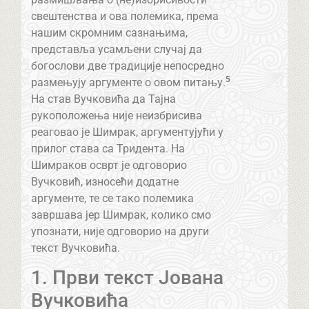
свештенства и ова полемика, према
нашим скромним сазнањима,
представља усамљени случај да
богослови две традиције непосредно
5
размењују аргументе о овом питању.
На став Вучковића да Тајна
рукоположења није неизбрисива
реаговао је Шимрак, аргументујући у
прилог става са Тридента. На
Шимраков осврт је одговорио
Вучковић, износећи додатне
аргументе, те се тако полемика
завршава јер Шимрак, колико смо
упознати, није одговорио на други
текст Вучковића.
1. Први текст Јована
Вучковића