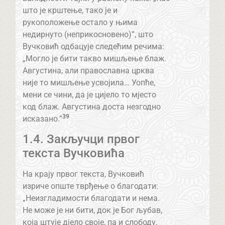
што је крштење, тако је и
рукоположење остало у њима
недирнуто (неприкосновено)”, што
Вучковић одбацује следећим речима:
„Могло је бити такво мишљење блаж.
Августина, али православна црква
није то мишљење усвојила… Уопће,
мени се чини, да је цијело то мјесто
код блаж. Августина доста незгодно
39
исказано.”
1.4. Закључци првог
текста Вучковића
На крају првог текста, Вучковић
изриче опште тврђење о благодати:
„Неизгладимости благодати и нема.
Не може је ни бити, док је Бог љубав,
која штује дјело своје, па и слободу,