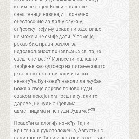
којим се анђео Божји – како се
свештеници називају – коначно
онеспособио за даљу службу,
анђеоску, коју му црква никада више
не може и не смије дати. У томе је,
рекао бих, прави разлог за
недозвољеност понављања св. тајне
37
свештенства.”
Износећи још једно
тврђење као одговор на питање зашто
је васпостављање рашчињених
немогуће, Вучковић наводи да љубав
Божија своје дарове поново нуди
сваком покајаном грешнику, али те
дарове „не нуди анђелима
38
одметницима и не нуди Јудама!”
Правећи аналогију између Тајни
крштења и рукоположења, Августин о
валидности Тајни у расколу каже: „Као