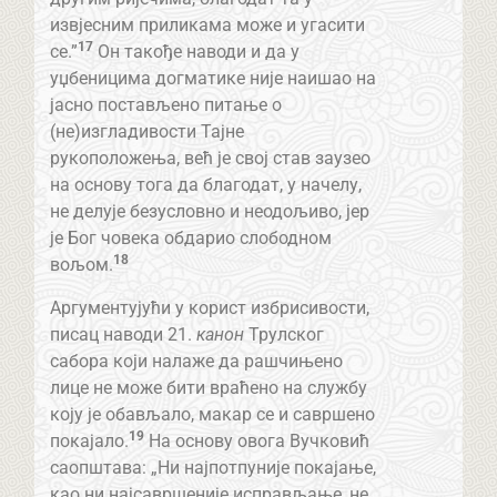
извјесним приликама може и угасити
17
се.”
Он такође наводи и да у
уџбеницима догматике није наишао на
јасно постављено питање о
(не)изгладивости Тајне
рукоположења, већ је свој став заузео
на основу тога да благодат, у начелу,
не делује безусловно и неодољиво, јер
је Бог човека обдарио слободном
18
вољом.
Аргументујући у корист избрисивости,
писац наводи 21.
канон
Трулског
сабора који налаже да рашчињено
лице не може бити враћено на службу
коју је обављало, макар се и савршено
19
покајало.
На основу овога Вучковић
саопштава: „Ни најпотпуније покајање,
као ни најсавршеније исправљање, не