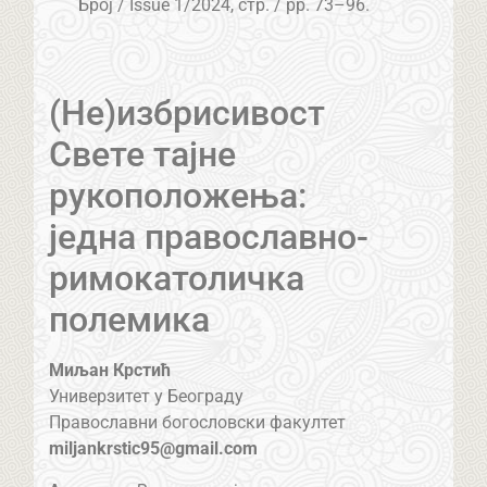
Број / Issue 1/2024, стр. / pp. 73–96.
(Не)избрисивост
Свете тајне
рукоположења:
једна православно-
римокатоличка
полемика
Миљан Крстић
Универзитет у Београду
Православни богословски факултет
miljankrstic95@gmail.com