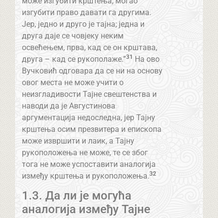
може изгубити крштења, могао
изгубити право давати га другима.
Јер, једно и друго је тајна; једна и
друга даје се човјеку неким
освећењем, прва, кад се он крштава,
31
друга – кад се рукополаже.”
На ово
Вучковић одговара да се ни на основу
овог места не може учити о
неизгладивости Тајне свештенства и
наводи да је Августинова
аргументација недоследна, јер Тајну
крштења осим презвитера и епископа
може извршити и лаик, а Тајну
рукоположења не може, те се због
тога не може успоставити аналогија
32
између крштења и рукоположења.
1.3. Да ли је могућа
аналогија између Тајне