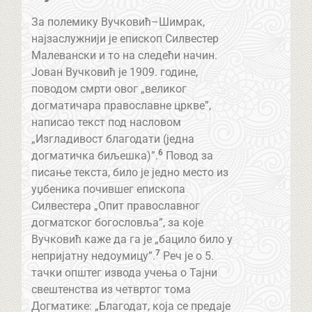
За полемику Вучковић–Шимрак,
најзаслужнији је епископ Силвестер
Малевански и то на следећи начин.
Јован Вучковић је 1909. године,
поводом смрти овог „великог
догматичара православне цркве”,
написао текст под насловом
„Изгладивост благодати (једна
6
догматичка биљешка)”.
Повод за
писање текста, било је једно место из
уџбеника почившег епископа
Силвестера „Опит православног
догматског богословља”, за које
Вучковић каже да га је „бацило било у
7
непријатну недоумицу”.
Реч је о 5.
тачки општег извода учења о Тајни
свештенства из четвртог тома
Догматике: „Благодат, која се предаје