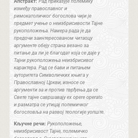
Апстракт:
Рад приказује полемику
између православног и
римокатоличког богослова чији је
предмет учење о неизбрисивости Тајне
рукоположења. Намера рада је да
предочи заинтересованом читаоцу
аргументе обеју страна везано за
питање да ли је благодат која се даје у
Тајни рукоположења неизбрисивог
карактера. Рад се бави и питањем
ауторитета Символичких књига у
Православној Цркви, износе се
аргументи за и против тврђења да се
Свете тајне савршавају ex opere operato
и разматра се утицај полемичког
богословља на развој теологије уопште.
Kључне речи:
Рукоположење,
неизбрисивост Тајне, полемичко