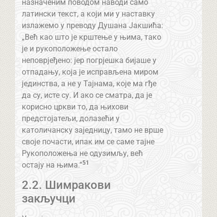
назначеним поводом наводи само
латински текст, а који ми у наставку
излажемо у преводу Душана Јакшића:
„Већ као што је крштење у њима, тако
је и рукоположење остало
неповрјеђено: јер погрјешка бијаше у
отпадању, која је исправљена миром
јединства, а не у Тајнама, које ма гђе
да су, исте су. И ако се сматра, да је
корисно цркви то, да њихови
предстојатељи, долазећи у
католичанску заједницу, тамо не врше
своје почасти, ипак им се саме тајне
Рукоположења не одузимљу, већ
51
остају на њима.”
2.2. Шимракови
закључци