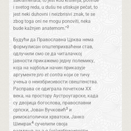
sakramenata, to jest kod krštenja, potvrde
i svetog reda, u dušu ne utiskuje pečat, to
jest neki duhovni i neizbrisivi znak, te se
zbog toga oni ne mogu ponoviti, neka
2
bude kažnjen anatemom.”
Будући да Православна Црква нема
формулисан општеприхваћени став,
одлучили смо се да читалачкој
јавности прикажемо једну полемику,
која на најбољи начин приказује
аргументе
pro et contra
који се тичу
учења о неизбрисивости свештенства.
Расправа се одиграла почетком XX
века, на простору Аустроугарске, када
су двојица богослова, православни
3
српски, Јован Вучковић
и
римокатолички хрватски, Јанко
4
Шимрак
сучелили своја
размишљања о (не)избрисивости