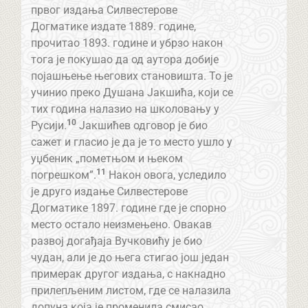
првог издања Силвестерове
Догматике издате 1889. године,
прочитао 1893. године и убрзо након
тога је покушао да од аутора добије
појашњење његових становишта. То је
учинио преко Душана Јакшића, који се
тих година налазио на школовању у
10
Русији.
Јакшићев одговор је био
сажет и гласио је да је то место ушло у
уџбеник „пометњом и њеком
11
погрешком”.
Након овога, уследило
је друго издање Силвестерове
Догматике 1897. године где је спорно
место остало неизмењено. Овакав
развој догађаја Вучковићу је био
чудан, али је до њега стигао још један
примерак другог издања, с накнадно
прилепљеним листом, где се налазила
допуна која је променила смисао