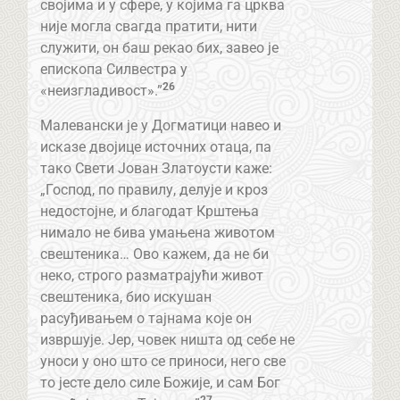
својима и у сфере, у којима га црква
није могла свагда пратити, нити
служити, он баш рекао бих, завео је
епископа Силвестра у
26
«неизгладивост».”
Малевански је у Догматици навео и
исказе двојице источних отаца, па
тако Свети Јован Златоусти каже:
„Господ, по правилу, делује и кроз
недостојне, и благодат Крштења
нимало не бива умањена животом
свештеника… Ово кажем, да не би
неко, строго разматрајући живот
свештеника, био искушан
расуђивањем о тајнама које он
извршуje. Јер, човек ништа од себе не
уноси у оно што се приноси, него све
то јесте дело силе Божије, и сам Бог
27