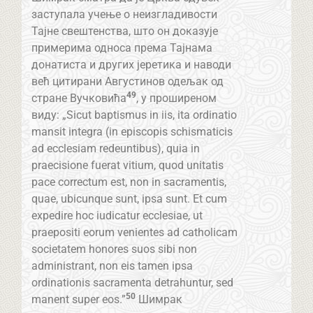
заступала учење о неизгладивости
Тајне свештенства, што он доказује
примерима односа према Тајнама
донатиста и других јеретика и наводи
већ цитирани Августинов одељак од
49
стране Вучковића
, у проширеном
виду: „Sicut baptismus in iis, ita ordinatio
mansit integra (in episcopis schismaticis
ad ecclesiam redeuntibus), quia in
praecisione fuerat vitium, quod unitatis
pace correctum est, non in sacramentis,
quae, ubicunque sunt, ipsa sunt. Et cum
expedire hoc iudicatur ecclesiae, ut
praepositi eorum venientes ad catholicam
societatem honores suos sibi non
administrant, non eis tamen ipsa
ordinationis sacramenta detrahuntur, sed
50
manent super eos.”
Шимрак