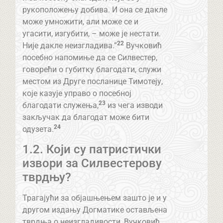
рукоположењу добива. И она се дакле
може умножити, али може се и
угасити, изгубити, – може је нестати.
22
Није дакле неизгладива.”
Вучковић
посебно напомиње да се Силвестер,
говорећи о губитку благодати, служи
местом из Друге посланице Тимотеју,
које казује управо о посебној
23
благодати служења,
из чега изводи
закључак да благодат може бити
24
одузета.
1.2. Који су патристички
извори за Силвестeрову
тврдњу?
Трагајући за објашњењем зашто је и у
другом издању Догматике остављена
тврдња о неизгладивости, Вучковић