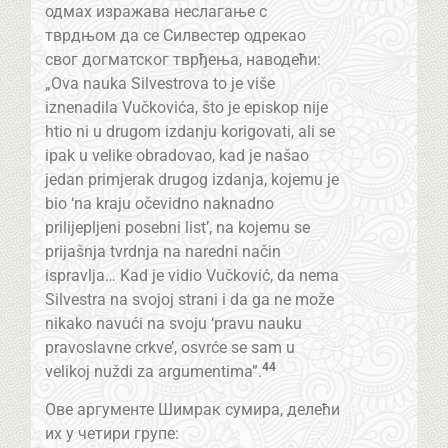
одмах изражава неслагање с
тврдњом да се Силвестер одрекао
свог догматског тврђења, наводећи:
„Ova nauka Silvestrova to je više
iznenadila Vučkovića, što je episkop nije
htio ni u drugom izdanju korigovati, ali se
ipak u velike obradovao, kad je našao
jedan primjerak drugog izdanja, kojemu je
bio ‘na kraju očevidno naknadno
prilijepljeni posebni list’, na kojemu se
prijašnja tvrdnja na naredni način
ispravlja… Kad je vidio Vučković, da nema
Silvestra na svojoj strani i da ga ne može
nikako navući na svoju ‘pravu nauku
pravoslavne crkve’, osvrće se sam u
44
velikoj nuždi za argumentima”.
Ове аргументе Шимрак сумира, делећи
их у четири групе: