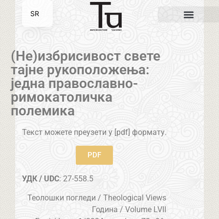
SR
EN
(Не)избрисивост свете
тајне рукоположења:
једна православно-
римокатоличка
полемика
Текст можете преузети у [pdf] формату.
PDF
УДК / UDC
: 27-558.5
Теолошки погледи / Theological Views
Година / Volume LVII