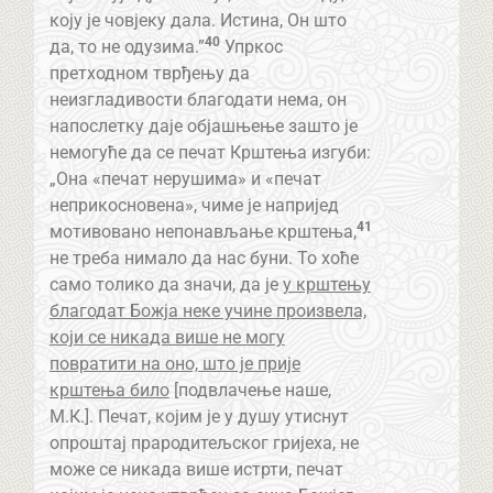
коју је човјеку дала. Истина, Он што
40
да, то не одузима.”
Упркос
претходном тврђењу да
неизгладивости благодати нема, он
напослетку даје објашњење зашто је
немогуће да се печат Крштења изгуби:
„Она «печат нерушима» и «печат
неприкосновена», чиме је напријед
41
мотивовано непонављање крштења,
не треба нимало да нас буни. То хоће
само толико да значи, да је
у крштењу
благодат Божја неке учине произвела,
који се никада више не могу
повратити на оно, што је прије
крштења било
[подвлачење наше,
М.К.]. Печат, којим је у душу утиснут
опроштај прародитељског гријеха, не
може се никада више истрти, печат