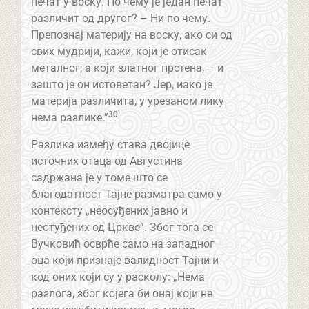
печат у воску. По чему је један печат
различит од другог? – Ни по чему.
Препознај материју на воску, ако си од
свих мудрији, кажи, који је отисак
металног, а који златног прстена, – и
зашто је он истоветан? Јер, иако је
материја различита, у урезаном лику
30
нема разлике.”
Разлика између става двојице
источних отаца од Августина
садржана је у томе што се
благодатност Тајне разматра само у
контексту „неосуђених јавно и
неотуђених од Цркве”. Због тога се
Вучковић осврће само на западног
оца који признаје валидност Тајни и
код оних који су у расколу: „Нема
разлога, због којега би онај који не