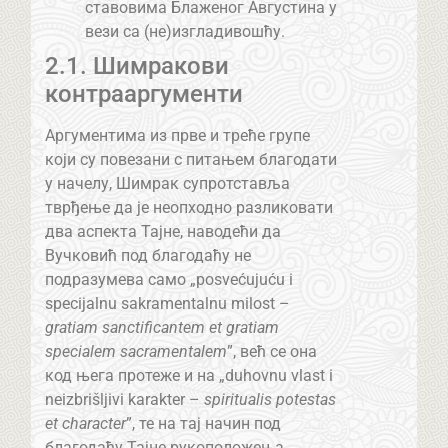
ставовима Блаженог Августина у
вези са (не)изгладивошћу.
2.1. Шимракови
контрааргументи
Аргументима из прве и треће групе
који су повезани с питањем благодати
у начелу, Шимрак супротставља
тврђење да је неопходно разликовати
два аспекта Тајне, наводећи да
Вучковић под благодаћу не
подразумева само „posvećujuću i
specijalnu sakramentalnu milost –
gratiam sanctificantem et gratiam
specialem sacramentalem
”, већ се она
код њега протеже и на „duhovnu vlast i
neizbrišljivi karakter –
spiritualis potestas
et character
”, те на тај начин под
благодаћу Тајне рукоположења