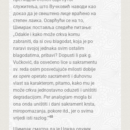
служитеља, што Вучковић наводи као
доказ да је свештено лице враћено на
степен лаика. Осврћући се на то,
Шимрак поставља следеће питање:
„Odakle i kako može crkva komu
zabraniti, da si ovu blagodat, koja je po
naravi svojoj jednaka svim ostalim
blagodatima, pribavi? Dopusti li pak g.
Vučković, da osvećeno lice u sakramentu
sv. reda osim posvećujuće milosti dobije
ex opere operato sacramenti
i duhovnu
vlast sa karakterom, pitamo, kako mu je
može crkva jednostavno oduzeti i uništiti
degradacijom.
Per analogiam
mogla bi
ona onda uništiti i dani sakrament krsta,
miropomazanja, pokore itd., jer o svima
48
vrijedi isti razlog.”
Шимрак сматра да је Црква одувек