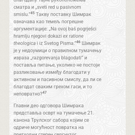
сматра и „sveti red u pasivnom
45
smislu.”
Такву поставку Шимрак
означава као темељ погрешне
аргументације: „Na ovoj baš pogrješci
hramlju njegovi dokazi
ex ratione
46
theologica
i iz Svetog Pisma.”
Шимрак
је у недоумици о правилном тумачењу
израза „razgorevanja blagodati” и
поставља питање, уколико не постоји
разликовање између благодати у
активном и пасивном смислу, да ли се
благодат сваким грехом гаси, и то
47
неповратно?
Главни део одговора Шимрака
представља осврт на тумачење 21.
канона Трулског сабора којим се
одриче могућност повратка на
претходни степен свргнутог