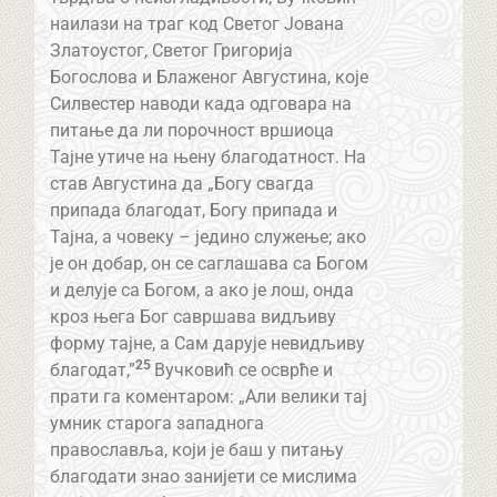
наилази на траг код Светог Јована
Златоустог, Светог Григорија
Богослова и Блаженог Августина, које
Силвестер наводи када одговара на
питање да ли порочност вршиоца
Тајне утиче на њену благодатност. На
став Августина да „Богу свагда
припада благодат, Богу припада и
Тајна, а човеку – једино служење; ако
је он добар, он се саглашава са Богом
и делује са Богом, а ако је лош, онда
кроз њега Бог савршава видљиву
форму тајне, а Сам дарује невидљиву
25
благодат,”
Вучковић се осврће и
прати га коментаром: „Али велики тај
умник старога западнога
православља, који је баш у питању
благодати знао занијети се мислима