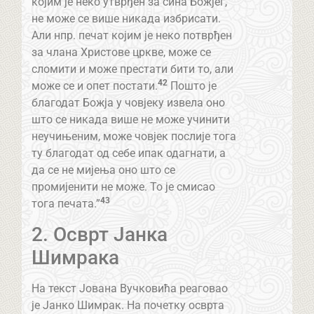
којим је неко утврђен за сина Божјег,
не може се више никада избрисати.
Али нпр. печат којим је неко потврђен
за члана Христове цркве, може се
сломити и може престати бити то, али
42
може се и опет постати.
Пошто је
благодат Божја у човјеку извела оно
што се никада више не може учинити
неучињеним, може човјек послије тога
ту благодат од себе ипак одагнати, а
да се не мијења оно што се
промијенити не може. То је смисао
43
тога печата.”
2. Осврт Јанка
Шимрака
На текст Јована Вучковића реаговао
је Јанко Шимрак. На почетку осврта