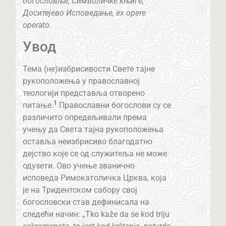
богословље, Символичке књиге,
Доситејево Исповедање, ex opere
operato.
Увод
Тема (не)избрисивости Свете тајне
рукоположења у православној
теологији представља отворено
1
питање.
Православни богослови су се
различито опредељивали према
учењу да Света тајна рукоположења
оставља неизбрисиво благодатно
дејство које се од служитеља не може
одузети. Ово учење званично
исповеда Римокатоличка Црква, која
је на Тридентском сабору свој
богословски став дефинисала на
следећи начин: „Tko kaže da se kod triju