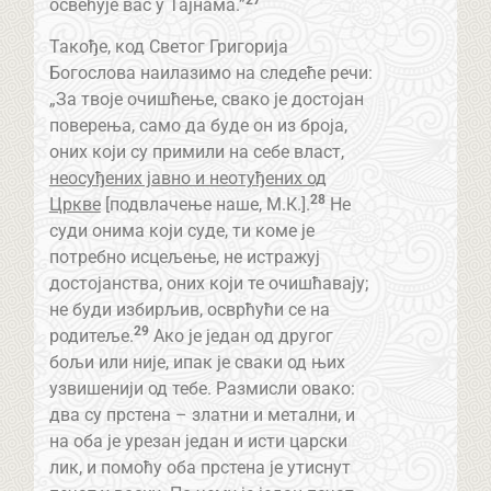
освећује вас у Тајнама.”
Такође, код Светог Григорија
Богослова наилазимо на следеће речи:
„За твоје очишћење, свако је достојан
поверења, само да буде он из броја,
оних који су примили на себе власт,
неосуђених јавно и неотуђених од
28
Цркве
[подвлачење наше, М.К.].
Не
суди онима који суде, ти коме је
потребно исцељење, не истражуј
достојанства, оних који те очишћавају;
не буди избирљив, осврћући се на
29
родитеље.
Ако је један од другог
бољи или није, ипак је сваки од њих
узвишенији од тебе. Размисли овако:
два су прстена – златни и метални, и
на оба је урезан један и исти царски
лик, и помоћу оба прстена је утиснут