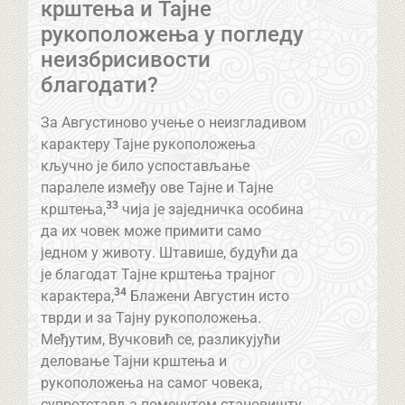
крштења и Тајне
рукоположења у погледу
неизбрисивости
благодати?
За Августиново учење о неизгладивом
карактеру Тајне рукоположења
кључно је било успостављање
паралеле између ове Тајне и Тајне
33
крштења,
чија је заједничка особина
да их човек може примити само
једном у животу. Штавише, будући да
је благодат Тајне крштења трајног
34
карактера,
Блажени Августин исто
тврди и за Тајну рукоположења.
Међутим, Вучковић се, разликујући
деловање Тајни крштења и
рукоположења на самог човека,
супротставља поменутом становишту