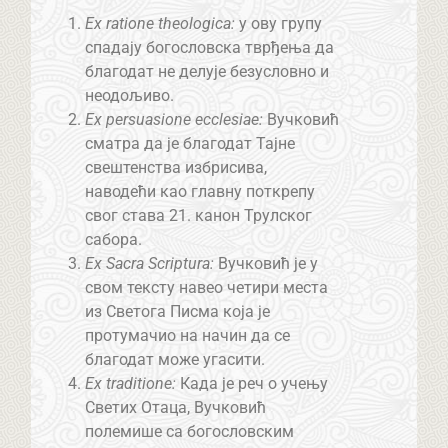
Ex ratione theologica:
у ову групу
спадају богословска тврђења да
благодат не делује безусловно и
неодољиво.
Ex persuasione ecclesiae:
Вучковић
сматра да је благодат Тајне
свештенства избрисива,
наводећи као главну поткрепу
свог става 21. канон Трулског
сабора.
Ex Sacra Scriptura:
Вучковић је у
свом тексту навео четири места
из Светога Писма која је
протумачио на начин да се
благодат може угасити.
Еx traditione:
Када је реч о учењу
Светих Отаца, Вучковић
полемише са богословским