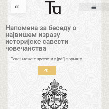
SR
EN
Напомена за беседу о
највишем изразу
историјске савести
човечанства
Текст можете преузети у [pdf] формату.
PDF