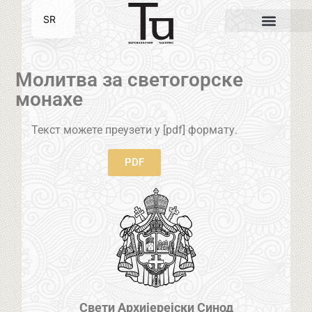
SR
EN
Молитва за светогорске
монахе
Текст можете преузети у [pdf] формату.
PDF
Свети Архијерејски Синод