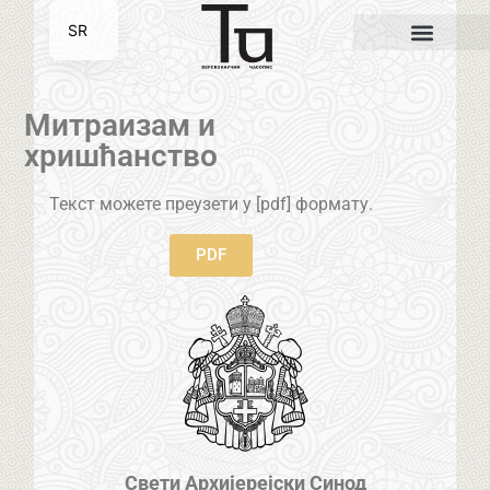
SR
EN
Митраизам и
хришћанство
Текст можете преузети у [pdf] формату.
PDF
Свети Архијерејски Синод