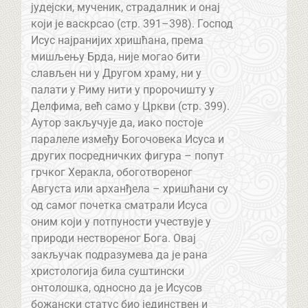
јудејски, мученик, страдалник и онај
који је васкрсао (стр. 391–398). Господ
Исус најранијих хришћана, према
мишљењу Брда, није могао бити
слављен ни у Другом храму, ни у
палати у Риму нити у пророчишту у
Делфима, већ само у Цркви (стр. 399).
Аутор закључује да, иако постоје
паралеле између Богочовека Исуса и
других посредничких фигура – попут
грчког Херакла, обоготвореног
Августа или арханђела – хришћани су
од самог почетка сматрали Исуса
оним који у потпуности учествује у
природи нествореног Бога. Овај
закључак подразумева да је рана
христологија била суштински
онтолошка, односно да је Исусов
божански статус био јединствен и