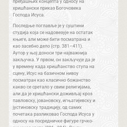
пређашњих концепта у односу на
хришћански приказ Богочовека
Господа Исуса.
Последње поглавље је у суштини
студија која се надовезује на остатак
књиге, али може бити посматрана и
као засебно дело (стр. 381–411).
Аутор у њој доноси три најважнија
закључка. У првом, он закључује да је
у времену када хришћанство ступа на
сцену, Исус на базичном нивоу
посматран као класично божанство
какво се сретало у свим религијама,
али да је хришћански доживљај кроз
павловску, јовановску, игњатијевску и
јустиновску традицију, од самих
почетака разликовао Господа Исуса у
односу на посредничке фигуре грчко-