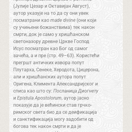
(Јулије Цезар и Октавијан Август),
аутор указује на то да су они увек
посматрани као
made divine
(они који
су учињени божанствима) тек након
смрти, док је само у хришћанском
светоназору древне Цркве Господ
Исус посматран као Бог од самог
зачећа, а и пре (стр. 49–63). Користећи
прегршт античких извора попут
Плутарха, Сенеке, Херодота, Цицерона,
али и хришћанских аутора попут
Оригена, Климента Александријског и
списа као што су:
Посланица Диогнету
и
Epistula Apostolorum
, аутор јасно
показује да је већински став грчко-
римског света био да се деификација
и санктификација могу задобити од
богова тек након смрти и да је