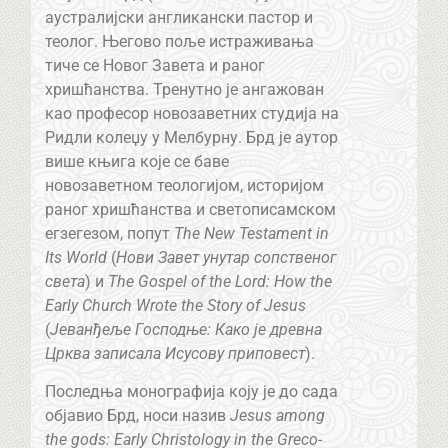
аустралијски англикански пастор и
теолог. Његово поље истраживања
тиче се Новог Завета и раног
хришћанства. Тренутно је ангажован
као професор новозаветних студија на
Ридли колеџу у Мелбурну. Брд је аутор
више књига које се баве
новозаветном теологијом, историјом
раног хришћанства и светописамском
егзегезом, попут
The New Testament in
Its World
(
Нови Завет унутар сопственог
света
) и
The Gospel of the Lord: How the
Early Church Wrote the Story of Jesus
(
Јеванђеље Господње: Како је древна
Црква записала Исусову приповест
).
Последња монографија коју је до сада
објавио Брд, носи назив
Jesus among
the gods: Early Christology in the Greco-