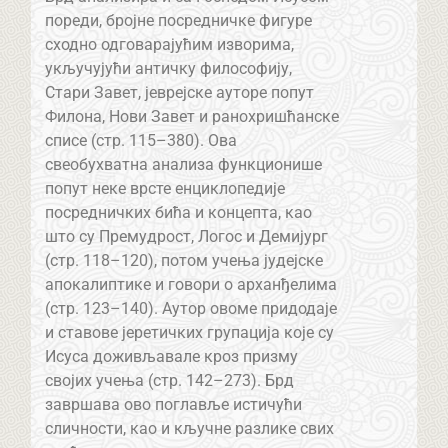
пореди, бројне посредничке фигуре
сходно одговарајућим изворима,
укључујући античку философију,
Стари Завет, јеврејске ауторе попут
Филона, Нови Завет и ранохришћанске
списе (стр. 115–380). Ова
свеобухватна анализа функционише
попут неке врсте енциклопедије
посредничких бића и концепта, као
што су Премудрост, Логос и Демијург
(стр. 118–120), потом учења јудејске
апокалиптике и говори о арханђелима
(стр. 123–140). Аутор овоме придодаје
и ставове јеретичких групација које су
Исуса доживљавале кроз призму
својих учења (стр. 142–273). Брд
завршава ово поглавље истичући
сличности, као и кључне разлике свих