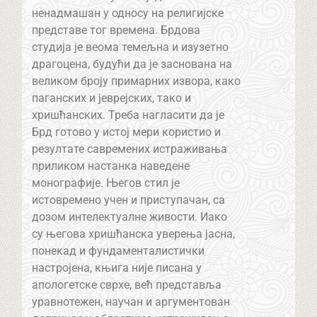
ненадмашан у односу на религијске
представе тог времена. Брдова
студија је веома темељна и изузетно
драгоцена, будући да је заснована на
великом броју примарних извора, како
паганских и јеврејских, тако и
хришћанских. Треба нагласити да је
Брд готово у истој мери користио и
резултате савремених истраживања
приликом настанка наведене
монографије. Његов стил је
истовремено учен и приступачан, са
дозом интелектуалне живости. Иако
су његова хришћанска уверења јасна,
понекад и фундаменталистички
настројена, књига није писана у
апологетске сврхе, већ представља
уравнотежен, научан и аргументован