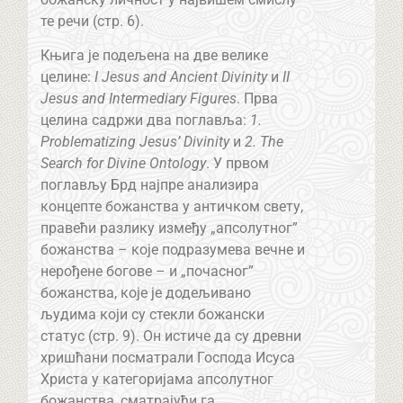
те речи (стр. 6).
Књига је подељена на две велике
целине:
I Jesus and Ancient Divinity
и
II
Jesus and Intermediary Figures
. Прва
целина садржи два поглавља:
1.
Problematizing Jesus’ Divinity
и
2. The
Search for Divine Оntology
. У првом
поглављу Брд најпре анализира
концепте божанства у античком свету,
правећи разлику између „апсолутног”
божанства – које подразумева вечне и
нерођене богове – и „почасног”
божанства, које је додељивано
људима који су стекли божански
статус (стр. 9). Он истиче да су древни
хришћани посматрали Господа Исуса
Христа у категоријама апсолутног
божанства, сматрајући га