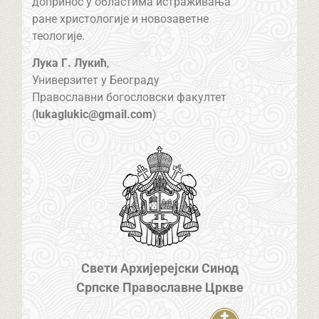
допринос у областима истраживања
ране христологије и новозаветне
теологије.
Лука Г. Лукић
,
Универзитет у Београду
Православни богословски факултет
(
lukaglukic@gmail.com
)
Свети Архијерејски Синод
Српске Православне Цркве