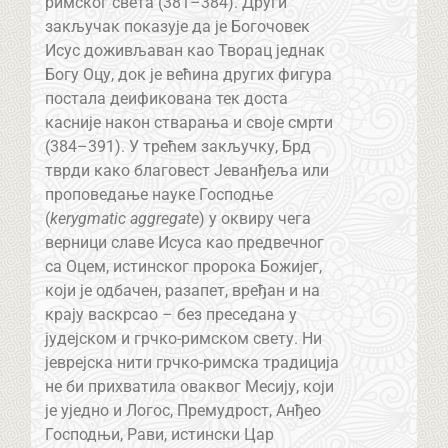
римског света (381–384). Други
закључак показује да је Богочовек
Исус доживљаван као Творац једнак
Богу Оцу, док је већина других фигура
постала деификована тек доста
касније након стварања и своје смрти
(384–391). У трећем закључку, Брд
тврди како благовест Јеванђеља или
проповедање науке Господње
(
kerygmatic aggregate
) у оквиру чега
верници славе Исуса као предвечног
са Оцем, истинског пророка Божијег,
који је одбачен, разапет, вређан и на
крају васкрсао – без преседана у
јудејском и грчко-римском свету. Ни
јеврејска нити грчко-римска традиција
не би прихватила оваквог Месију, који
је уједно и Логос, Премудрост, Анђео
Господњи, Рави, истински Цар