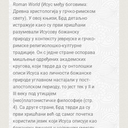
Roman World
(Исус међу боговима:
Древна христологија у грчко-римском
свету). У овој књизи, Брд детаљно
истражује како су први хришћани
разумевали Исусову божанску
природу у контексту јеврејске и грчко-
римске религиолошко-културне
традиције. Он с једне стране оспорава
мишљење одређених академских
кругова, који тврде да су онтолошки
описи Исуса као личности божанске
природе углавном настајали у пост-
апостолском периоду, то јест тек у II и
III веку под утицајем
(нео)платонистичке философије (стр.
4). Са друге стране, Брд тврди да су
први хришћани већ од самог почетка
користили језик који Исуса описује као
божанску личност у највишем смислу