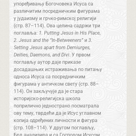
упоређивању Богочовека Исуса са
различитим посредничким фигурама
у јудаизму и грчко-римској религији
(стр. 87–114). Ова целина садржи три
поглавља:
1. Putting Jesus in His Place
,
2. Jesus and the “In-Betweeners”
и
3.
Setting Jesus apart from Demiurges,
Deities, Daemons, and Divi
. У првом
поглављу аутор даје приказе
досадашњих истраживања по питању
односа Исуса са посредничким
фигурама у античком свету (стр. 88–
114). Он закључује да је стара
историјско-религијска школа
поприлично једнострано посматрала
ову тему, тврдећи да је Исус углавном
копија одређених личности и фигура
(стр. 108–114). У другом поглављу,
Брд анализира и са Господом Исусом