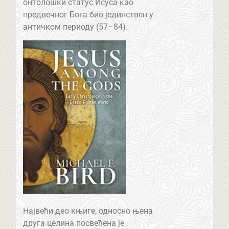
онтолошки статус Исуса као
предвечног Бога био јединствен у
античком периоду (57–84).
Највећи део књиге, односно њена
друга целина посвећена је