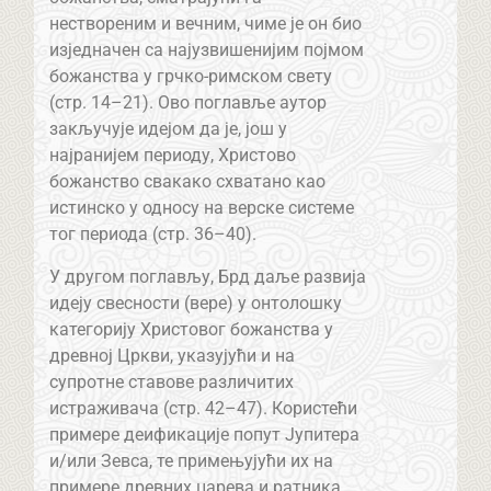
нествореним и вечним, чиме је он био
изједначен са најузвишенијим појмом
божанства у грчко-римском свету
(стр. 14–21). Ово поглавље аутор
закључује идејом да је, још у
најранијем периоду, Христово
божанство свакако схватано као
истинско у односу на верске системе
тог периода (стр. 36–40).
У другом поглављу, Брд даље развија
идеју свесности (вере) у онтолошку
категорију Христовог божанства у
древној Цркви, указујући и на
супротне ставове различитих
истраживача (стр. 42–47). Користећи
примере деификације попут Јупитера
и/или Зевса, те примењујући их на
примере древних царева и ратника