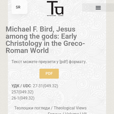
SR
EN
Michael F. Bird, Jesus
among the gods: Early
Christology in the Greco-
Roman World
Текст можете преузети у [pdf] формату.
PDF
УДК / UDC
: 27-31(049.32)
257(049.32)
26-1(049.32)
Теолошки погледи / Theological Views