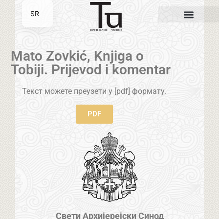
SR
EN
Mato Zovkić, Knjiga o
Tobiji. Prijevod i komentar
Текст можете преузети у [pdf] формату.
PDF
Свети Архијерејски Синод