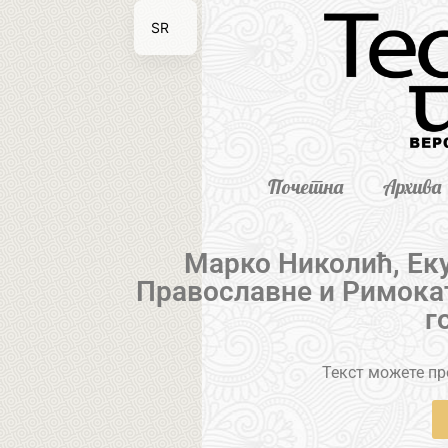
SR
EN
Почетна
Архива
Марко Николић, Ек
Православне и Римока
г
Текст можете пре