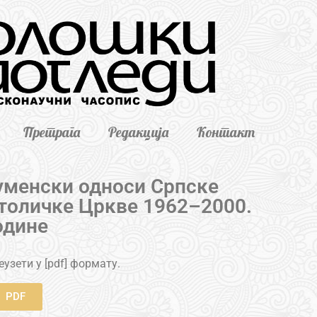
Претрага
Редакција
Контакт
уменски односи Српске
толичке Цркве 1962–2000.
одине
узети у [pdf] формату.
PDF