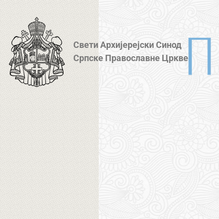
Свети Архијерејски Синод
Српске Православне Цркве