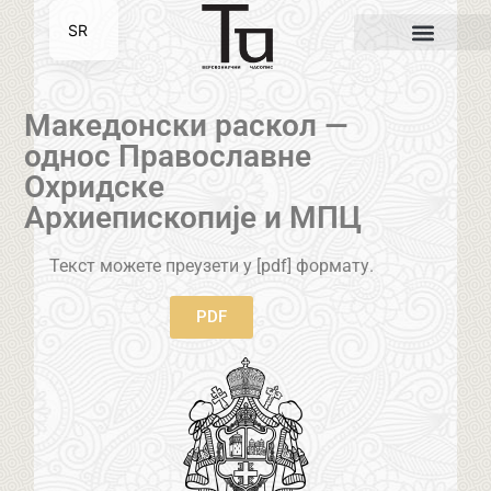
SR
EN
Македонски раскол —
однос Православне
Охридске
Архиепископије и МПЦ
Текст можете преузети у [pdf] формату.
PDF