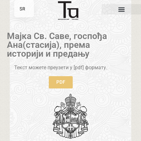
SR
EN
Мајка Св. Саве, госпођа
Ана(стасија), према
историји и предању
Текст можете преузети у [pdf] формату.
PDF