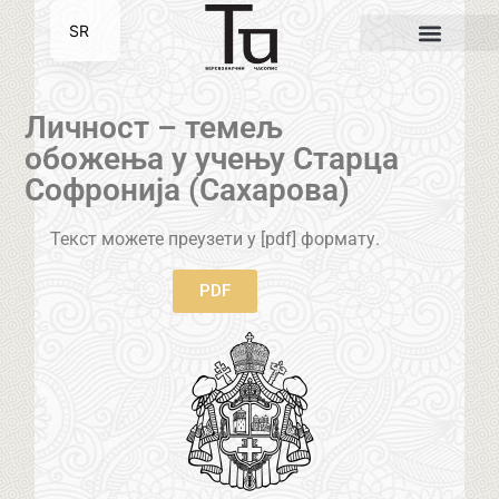
SR
EN
Личност – темељ
обожења у учењу Старца
Софронија (Сахарова)
Текст можете преузети у [pdf] формату.
PDF