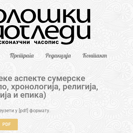
Претрага
Редакција
Контакт
неке аспекте сумерске
о, хронологија, религија,
ија и епика)
узети у [pdf] формату.
PDF