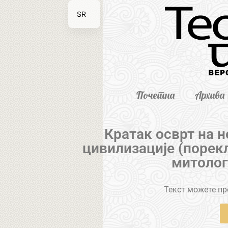
SR
EN
Почетна
Архива
Кратак осврт на 
цивилизације (порекл
митолог
Текст можете пре