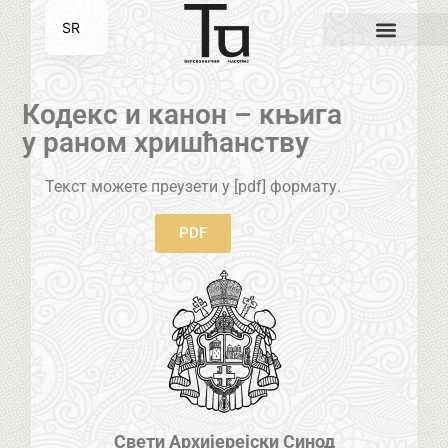
SR
EN
Кодекс и канон – књига
у раном хришћанству
Текст можете преузети у [pdf] формату.
PDF
Свети Архијерејски Синод