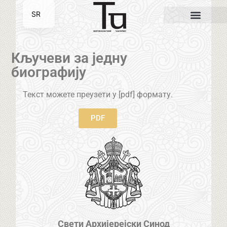
SR
EN
Кључеви за једну
биографију
Текст можете преузети у [pdf] формату.
PDF
Свети Архијерејски Синод