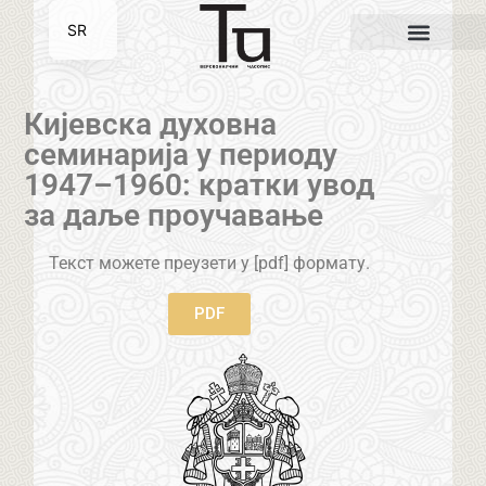
SR
EN
Кијевска духовна
семинарија у периоду
1947–1960: кратки увод
за даље проучавање
Текст можете преузети у [pdf] формату.
PDF