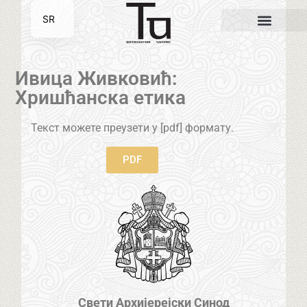
SR
EN
Ивица Живковић:
Хришћанска етика
Текст можете преузети у [pdf] формату.
PDF
Свети Архијерејски Синод