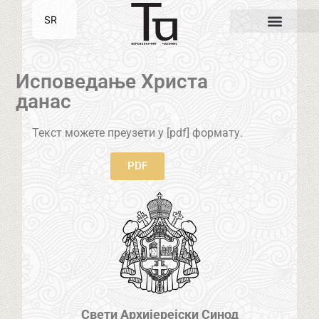
SR
EN
Исповедање Христа
данас
Текст можете преузети у [pdf] формату.
PDF
Свети Архијерејски Синод