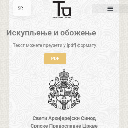
SR
EN
Искупљење и обожење
Текст можете преузети у [pdf] формату.
PDF
Свети Архијерејски Синод
Српске Православне Цркве