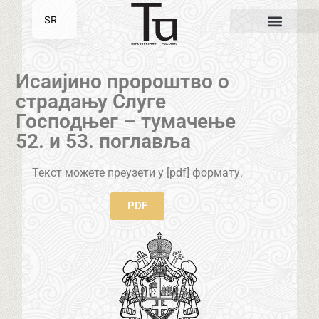
SR
EN
Исаијинo пророштво о
страдању Слуге
Господњег – тумачење
52. и 53. поглавља
Текст можете преузети у [pdf] формату.
PDF