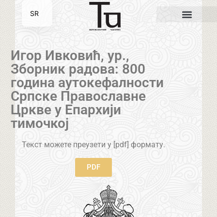
SR
EN
Игор Ивковић, ур.,
Зборник радова: 800
година аутокефалности
Српске Православне
Цркве у Епархији
тимочкој
Текст можете преузети у [pdf] формату.
PDF