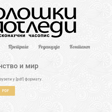
Претрага
Редакција
Контакт
ство и мир
узети у [pdf] формату.
PDF