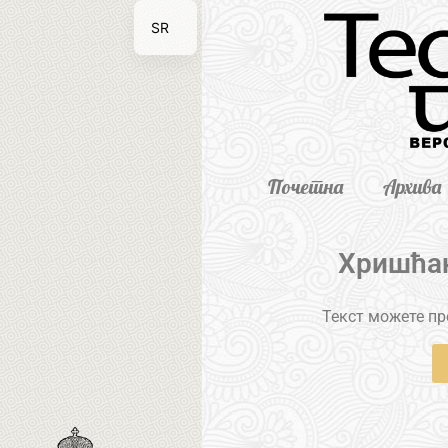
SR
EN
Почетна
Архива
Хришћан
Текст можете пре