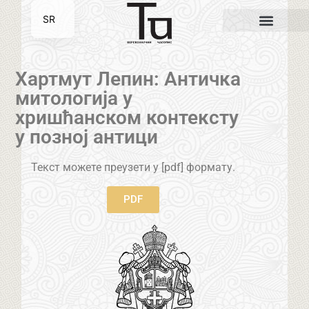
SR
EN
Хартмут Лепин: Античка
митологија у
хришћанском контексту
у позној антици
Текст можете преузети у [pdf] формату.
PDF