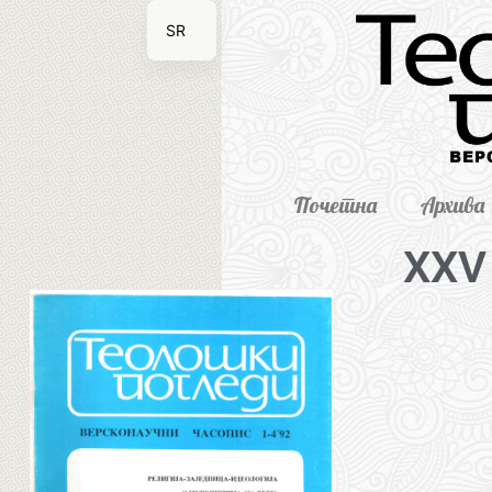
SR
EN
Почетна
Архива
XXV