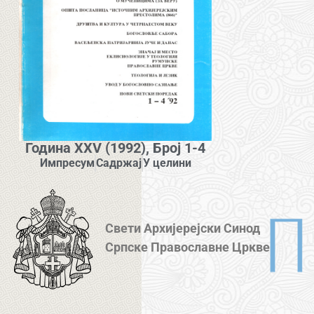
Година XXV (1992), Број 1-4
Импресум
Садржај
У целини
Свети Архијерејски Синод
Српске Православне Цркве