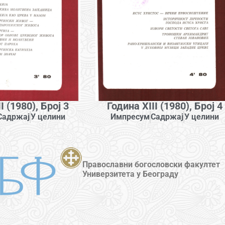
I (1980), Број 3
Година XIII (1980), Број 4
Садржај
У целини
Импресум
Садржај
У целини
Православни богословски факултет
Универзитета у Београду