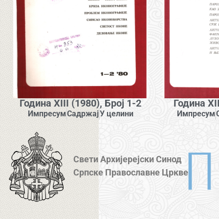
Година XIII (1980), Број 1-2
Година XII
Импресум
Садржај
У целини
Импресум
Свети Архијерејски Синод
Српске Православне Цркве