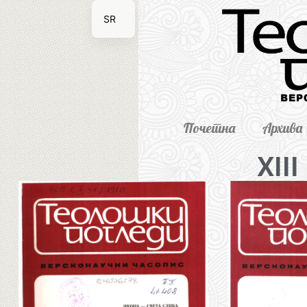
SR
EN
Почетна
Архива
XIII