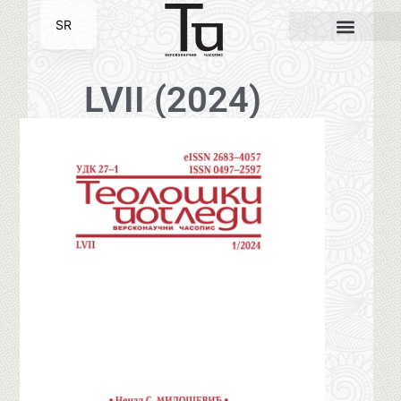
SR
EN
LVII (2024)