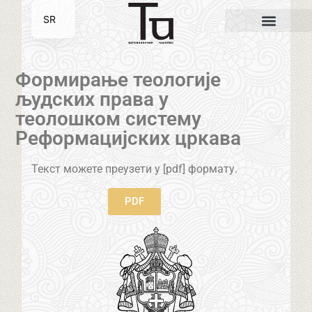
SR
EN
Формирање теологије
људских права у
теолошком систему
Реформацијских цркава
Текст можете преузети у [pdf] формату.
PDF