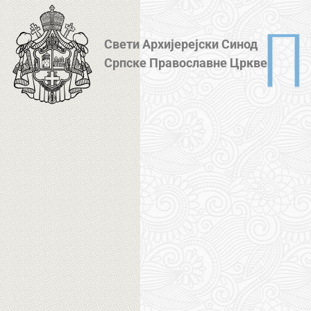
Свети Архијерејски Синод
Српске Православне Цркве