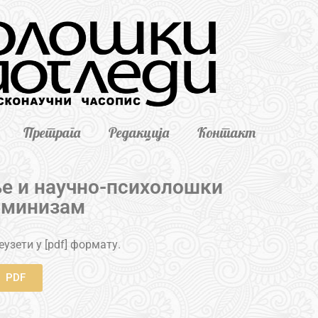
Претрага
Редакција
Контакт
е и научно-психолошки
рминизам
узети у [pdf] формату.
PDF