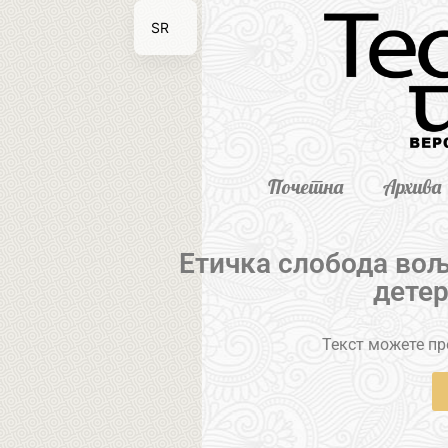
SR
EN
Почетна
Архива
Етичка слобода вољ
дете
Текст можете пре