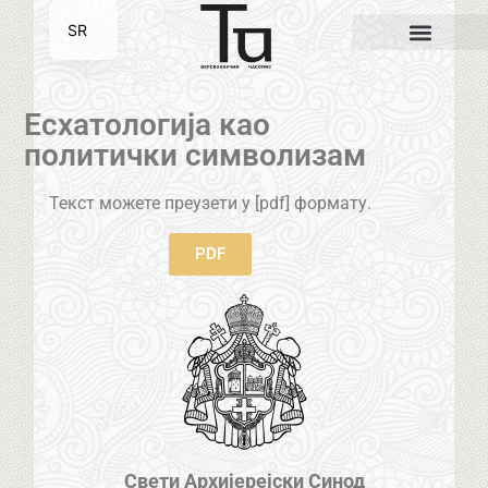
SR
EN
Есхатологија као
политички символизам
Текст можете преузети у [pdf] формату.
PDF
Свети Архијерејски Синод