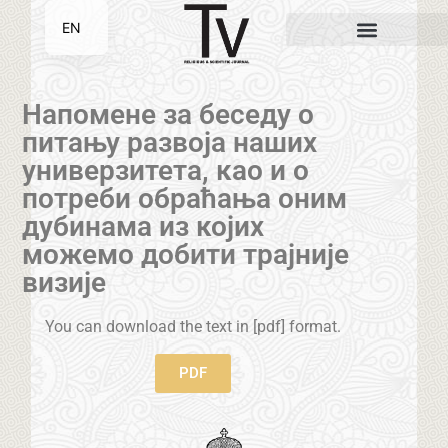
EN
SR
Напомене за беседу о
питању развоја наших
универзитета, као и о
потреби обраћања оним
дубинама из којих
можемо добити трајније
визије
You can download the text in [pdf] format.
PDF