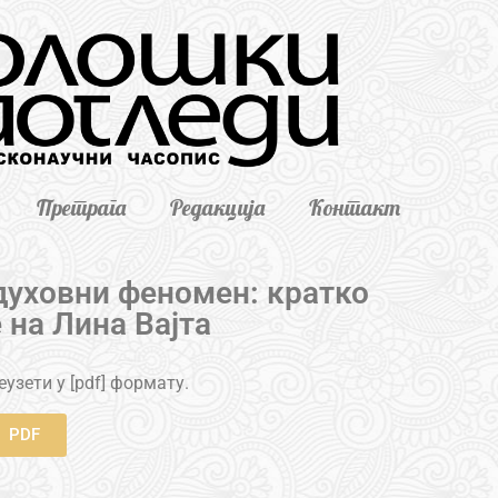
Претрага
Редакција
Контакт
духовни феномен: кратко
 на Лина Вајта
узети у [pdf] формату.
PDF