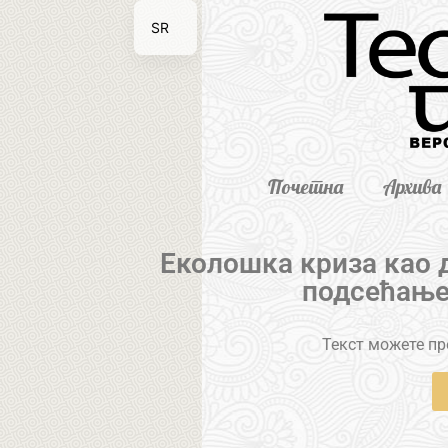
SR
EN
Почетна
Архива
Еколошка криза као 
подсећање
Текст можете пре