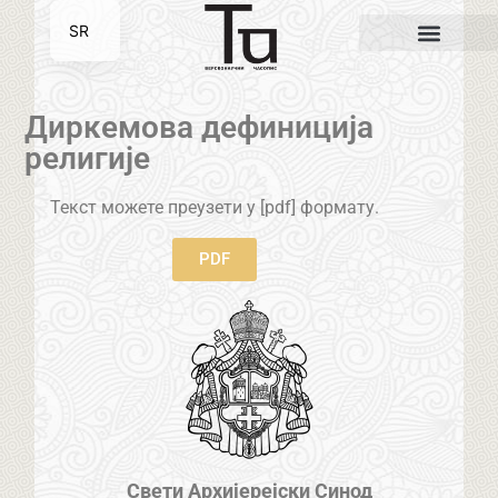
SR
EN
Диркемова дефиниција
религије
Текст можете преузети у [pdf] формату.
PDF
Свети Архијерејски Синод