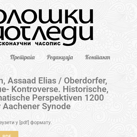
Претрага
Редакција
Контакт
, Assaad Elias / Oberdorfer,
ue- Kontroverse. Historische,
atische Perspektiven 1200
r Aachener Synode
узети у [pdf] формату.
PDF