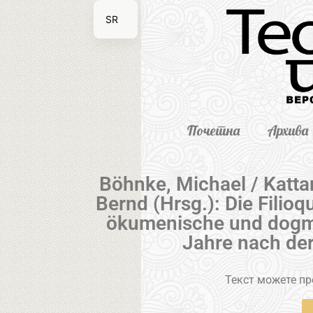
SR
EN
Почетна
Архива
Böhnke, Michael / Kattan
Bernd (Hrsg.): Die Filioq
ökumenische und dogm
Jahre nach de
Текст можете пре