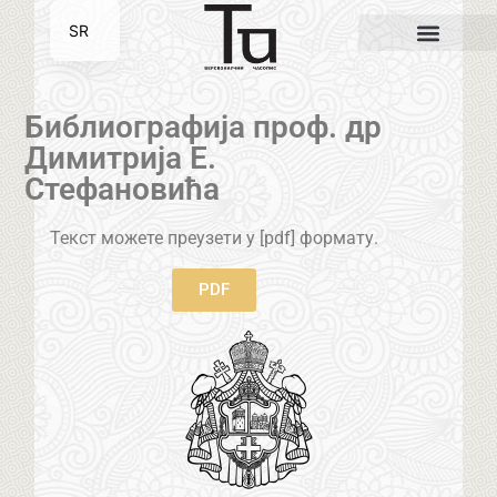
SR
EN
Библиографија проф. др
Димитрија Е.
Стефановића
Текст можете преузети у [pdf] формату.
PDF