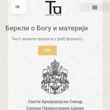
SR
EN
Беркли о Богу и материји
Текст можете преузети у [pdf] формату.
PDF
Свети Архијерејски Синод
Српске Православне Цркве