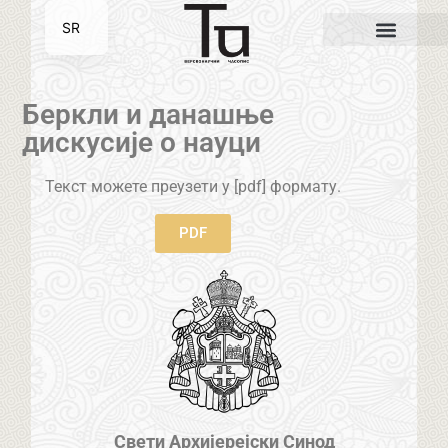
SR
EN
Беркли и данашње
дискусије о науци
Текст можете преузети у [pdf] формату.
PDF
Свети Архијерејски Синод