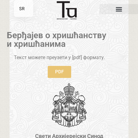
SR
EN
Берђајев о хришћанству
и хришћанима
Текст можете преузети у [pdf] формату.
PDF
Свети Архијерејски Синод