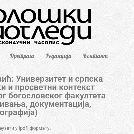
Претрага
Редакција
Контакт
вић: Универзитет и српска
ки и просветни контекст
г богословског факултета
живања, документација,
ографија)
узети у [pdf] формату.