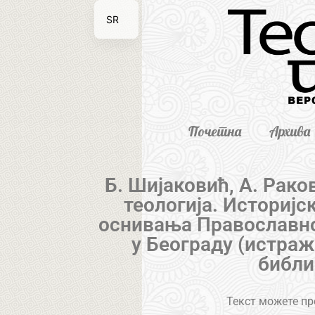
SR
EN
Почетна
Архива
Б. Шијаковић, А. Рако
теологија. Историјс
оснивања Православно
у Београду (истра
библи
Текст можете пре