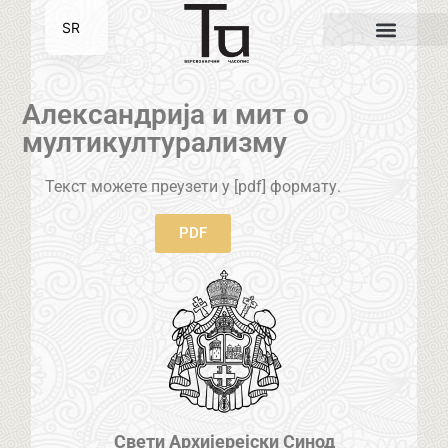
SR
EN
Александрија и мит о
мултикултурализму
Текст можете преузети у [pdf] формату.
PDF
Свети Архијерејски Синод