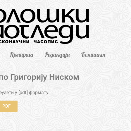
Претрага
Редакција
Контакт
по Григорију Ниском
узети у [pdf] формату.
PDF