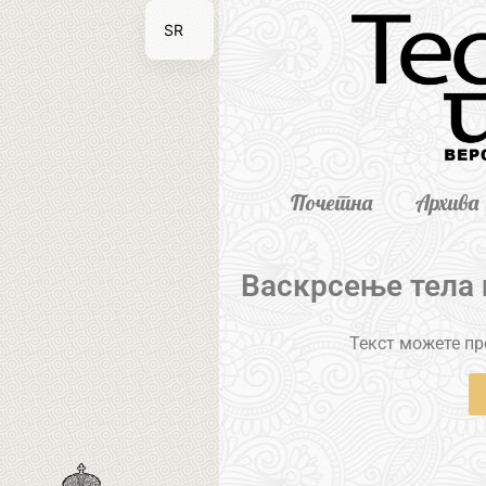
SR
EN
Почетна
Архива
Васкрсење тела 
Текст можете пре